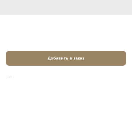
Хачапури ачарули
1 050
₽
Добавить в заказ
390 г