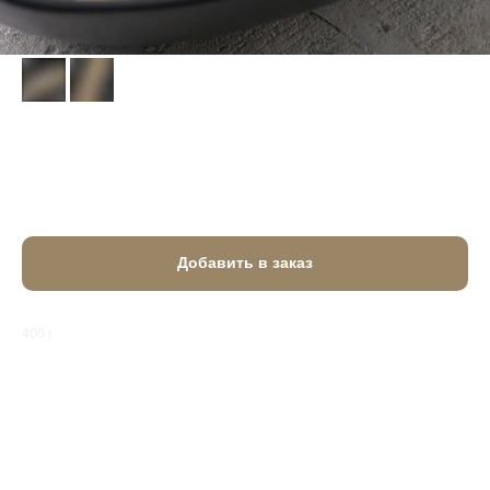
Хинкали с говядиной
660
₽
Добавить в заказ
400 г