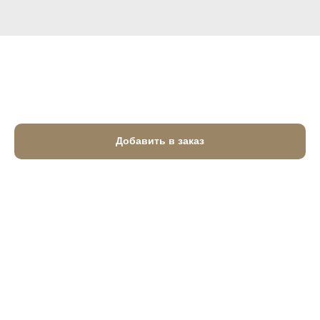
Зернистый творог с ягодами
750
₽
Добавить в заказ