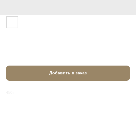
Хачапури с грушей и сыром горгонзола
1 350
₽
Добавить в заказ
450 г